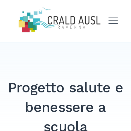
Skip
to
Crald Ausl Ravenna
content
ME
EXPAND
DROPDO
Progetto salute e
benessere a
scuola
Search
for: