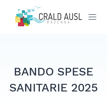
Skip
to
Crald Ausl Ravenna
content
ME
EXPAND
DROPDO
BANDO SPESE
SANITARIE 2025
Search
for: