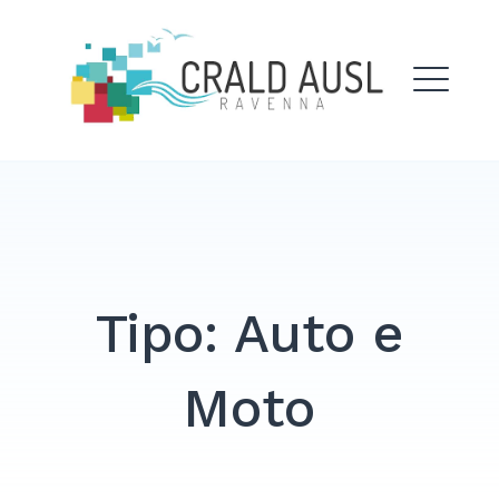
Skip
to
Crald Ausl Ravenna
content
ME
EXPAND
DROPDO
Tipo:
Auto e
Moto
Search
for: